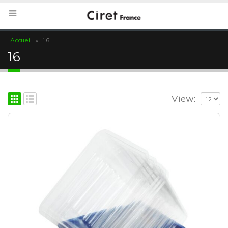
Accueil
»
16
16
View: