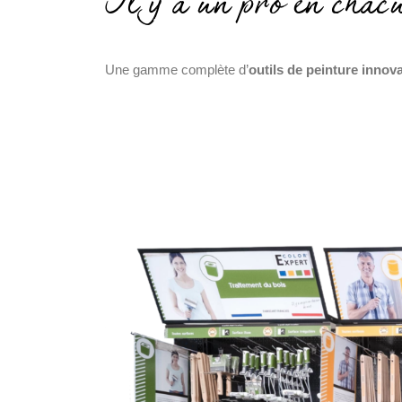
Il y a un pro en chac
Une gamme complète d’
outils de peinture innov