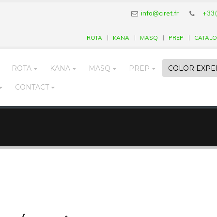
info@ciret.fr
+33(
ROTA
KANA
MASQ
PREP
CATAL
ROTA
KANA
MASQ
PREP
COLOR EXPE
CONTACT