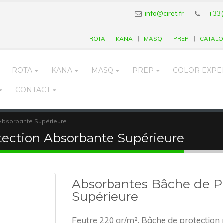
info@ciret.fr
+33(
ROTA
KANA
MASQ
PREP
CATAL
ROTA
KANA
MASQ
PREP
COLOR EXPE
CONTACT
Absorbante Supérieure
ection Absorbante Supérieure
Absorbantes Bâche de P
Supérieure
Feutre 220 gr/m². Bâche de protection 