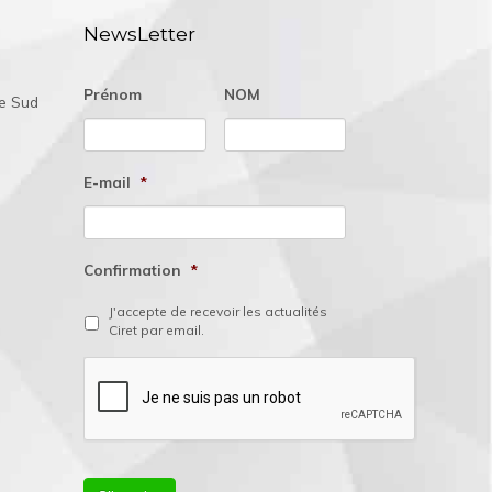
NewsLetter
Prénom
NOM
ée Sud
E-mail
*
Confirmation
*
J'accepte de recevoir les actualités
Ciret par email.