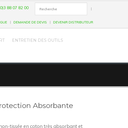
0)3 88 07 82 00
|
OGUE
DEMANDE DE DEVIS
DEVENIR DISTRIBUTEUR
RT
ENTRETIEN DES OUTILS
rotection Absorbante
non-tissée en coton très absorbant et