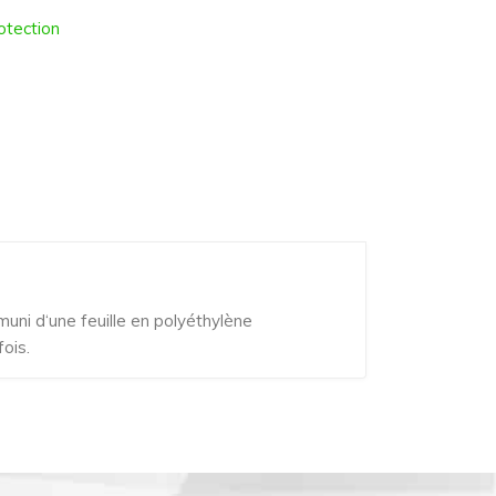
otection
uni d‘une feuille en polyéthylène
ois.