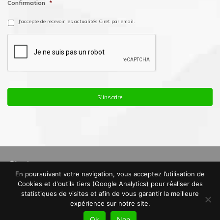
Confirmation
*
J'accepte de recevoir les actualités Ciret par email.
En poursuivant votre navigation, vous acceptez l’utilisation de
© Copyright 2016. Ciret France |
Mentions Légales
|
Politique de
Cookies et d'outils tiers (Google Analytics) pour réaliser des
Confidentialité
|
Plan du site
statistiques de visites et afin de vous garantir la meilleure
expérience sur notre site.
Ok
Non