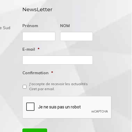
NewsLetter
Prénom
NOM
ée Sud
E-mail
*
Confirmation
*
J'accepte de recevoir les actualités
Ciret par email.