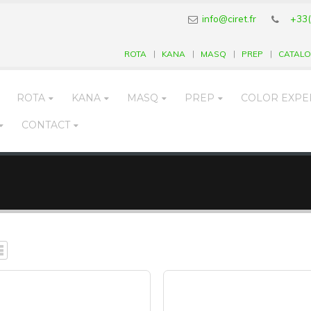
info@ciret.fr
+33(
ROTA
KANA
MASQ
PREP
CATAL
ROTA
KANA
MASQ
PREP
COLOR EXPE
CONTACT