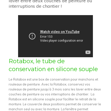
laver entre deux couches de peinture ou
interruptions de chantier !
Rotabox, le tube de
conservation en silicone souple
Le Rotabox est une box de conservation pour manchons et
rouleaux de peinture. Avec la Rotabox, conservez vos
rouleaux de peinture jusqu’à 3 mois sans les laver entre deux
couches de peinture ou vos interruptions de chantier. La
Rotabox est en silicone souple pour faciliter le retrait de la
monture. Le couvercle deux positions permet de conserver le
manchon seul ou avec la monture. La fenêtre permet