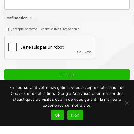
Confirmation
*
J'accepte de recevoir les actualités Ciret par email.
En poursuivant votre navigation, vous acceptez l’utilisation de
Cookies et d'outils tiers (Google Analytics) pour réaliser des
statistiques de visites et afin de vous garantir la meilleure
expérience sur notre site.
Ok
Non
© Copyright 2016. Ciret France |
Mentions Légales
|
Politique de
Confidentialité
|
Plan du site