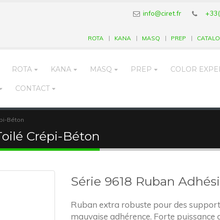
info@ciret.fr
+33(
ROTA
KANA
MASQ
PREP
CATAL
ROTA
KANA
MASQ
PREP
COLOR EXPE
CONTACT
épi-Béton
oilé Crépi-Béton
Série 9618 Ruban Adhési
Ruban extra robuste pour des supports
mauvaise adhérence. Forte puissance d’