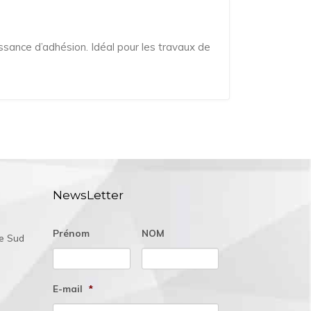
sance d’adhésion. Idéal pour les travaux de
NewsLetter
Prénom
NOM
ée Sud
E-mail
*