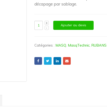
décapage par sablage.
Ajouter au devis
Catégories :
MASQ
,
MasqTechnic
,
RUBANS