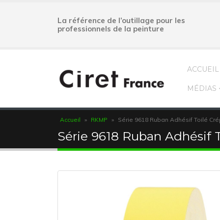
La référence de l’outillage pour les
professionnels de la peinture
ACCUEIL
MÉDIAS
Accueil
»
RKMP
»
Série 9618 Ruban Adhésif Toilé Cr
Série 9618 Ruban Adhésif T