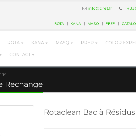
info@ciret.fr
+33(
ROTA
KANA
MASQ
PREP
CATAL
ROTA
KANA
MASQ
PREP
COLOR EXPE
CONTACT
ange
de Rechange
Rotaclean Bac à Résidu