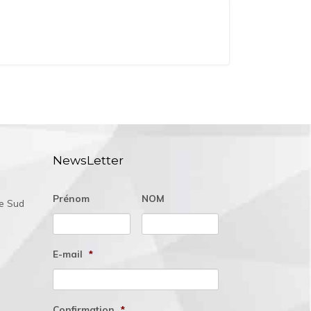
NewsLetter
Prénom
NOM
ée Sud
E-mail
*
Confirmation
*