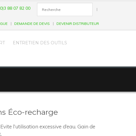
0)3 88 07 82 00
|
OGUE
DEMANDE DE DEVIS
DEVENIR DISTRIBUTEUR
RT
ENTRETIEN DES OUTILS
lms Éco-recharge
vite l’utilisation excessive d’eau. Gain de
.