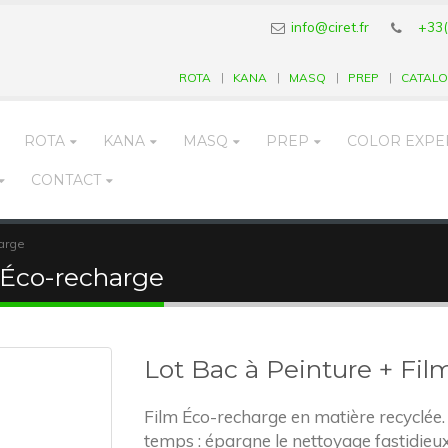
info@ciret.fr
+33(
ROTA
KANA
MASQ
PREP
CATAL
ROTA
KANA
MASQ
PREP
COLOR EXPE
CONTACT
harge
 Éco-recharge
Lot Bac à Peinture + Fi
Film Éco-recharge en matière recyclée. E
temps : épargne le nettoyage fastidieux