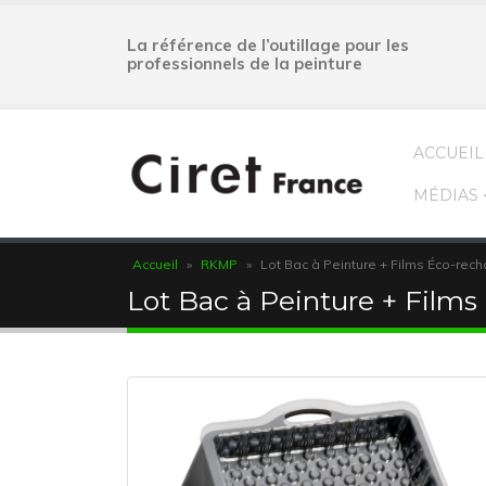
La référence de l’outillage pour les
professionnels de la peinture
ACCUEIL
MÉDIAS
Accueil
»
RKMP
»
Lot Bac à Peinture + Films Éco-rec
Lot Bac à Peinture + Films