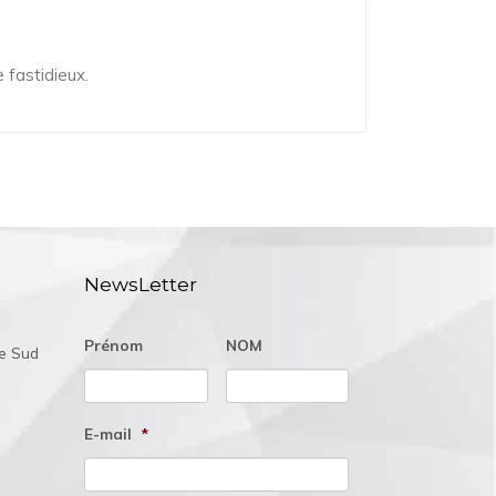
 fastidieux.
NewsLetter
Prénom
NOM
ée Sud
E-mail
*