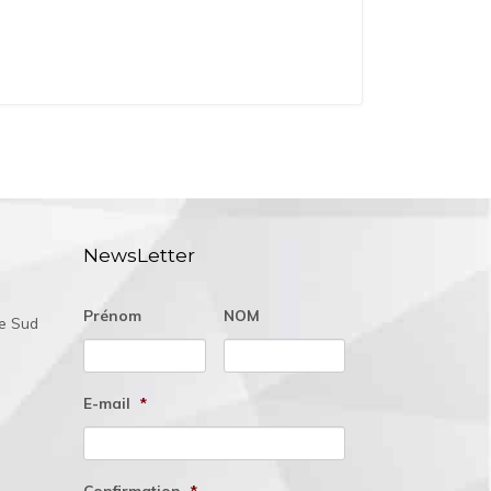
NewsLetter
Prénom
NOM
ée Sud
E-mail
*
Confirmation
*