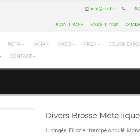
info@ciret.fr
+33(
ROTA
KANA
MASQ
PREP
CATAL
ROTA
KANA
MASQ
PREP
COLOR EXPE
CONTACT
Divers Brosse Métallique
1 rangée. Fil acier trempé ondulé. Man