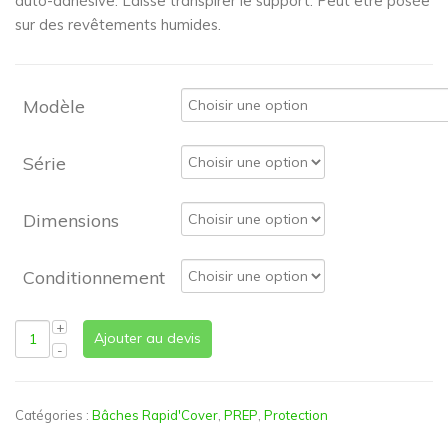
auto-adhésive. Laisse transpirer le support. Peut être posée
sur des revêtements humides.
Modèle
Série
Dimensions
Conditionnement
Ajouter au devis
Catégories :
Bâches Rapid'Cover
,
PREP
,
Protection