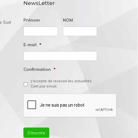
NewsLetter
Prénom
NOM
ée Sud
E-mail
*
Confirmation
*
J'accepte de recevoir les actualités
Ciret par email.