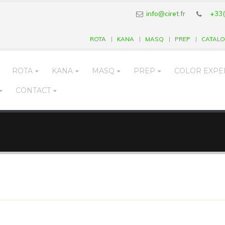
info@ciret.fr
+33(
ROTA
KANA
MASQ
PREP
CATAL
ROTA
KANA
MASQ
PREP
COLOR EXPE
CONTACT