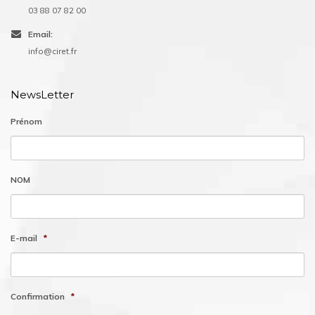
03 88 07 82 00
Email:
info@ciret.fr
NewsLetter
Prénom
NOM
E-mail
*
Confirmation
*