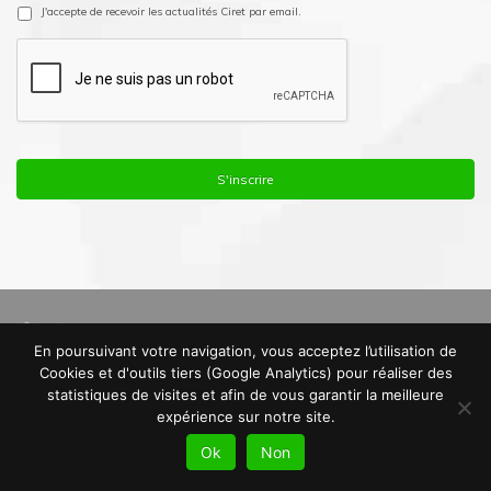
J'accepte de recevoir les actualités Ciret par email.
En poursuivant votre navigation, vous acceptez l’utilisation de
© Copyright 2016. Ciret France |
Mentions Légales
|
Politique de
Cookies et d'outils tiers (Google Analytics) pour réaliser des
Confidentialité
|
Plan du site
statistiques de visites et afin de vous garantir la meilleure
expérience sur notre site.
Ok
Non