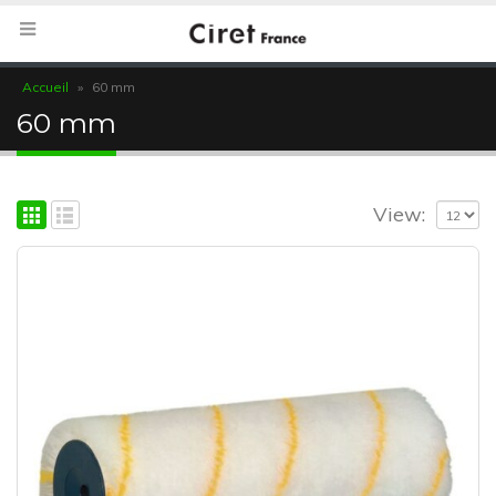
Accueil
»
60 mm
60 mm
View: