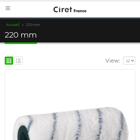
Accueil
»
220 mm
220 mm
View: