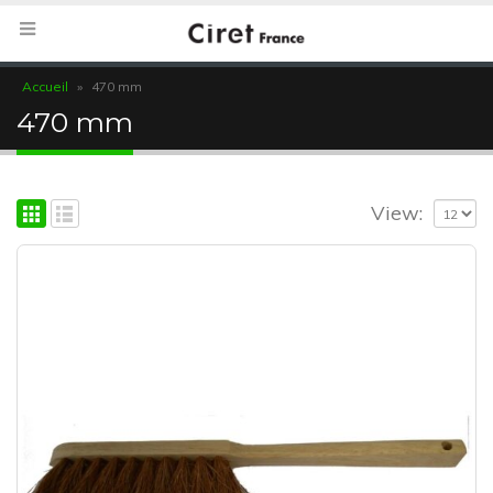
Accueil
»
470 mm
470 mm
View: