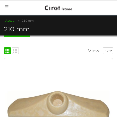
Accueil
»
210 mm
210 mm
View: