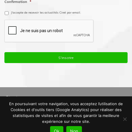
Confirmation
*
J'accepte de recevoir les actualités Ciret par email.
En poursuivant votre navigation, vous acceptez l’utilisation de
© Copyright 2016. Ciret France |
Mentions Légales
|
Politique de
Cookies et d'outils tiers (Google Analytics) pour réaliser des
Confidentialité
|
Plan du site
statistiques de visites et afin de vous garantir la meilleure
expérience sur notre site.
Ok
Non