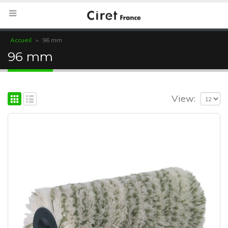
Accueil
»
96 mm
96 mm
View: