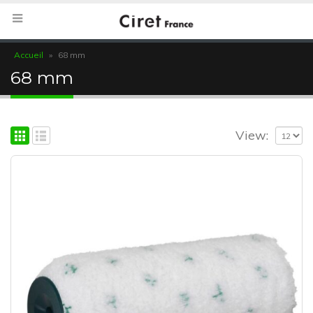
Accueil
»
68 mm
68 mm
View: