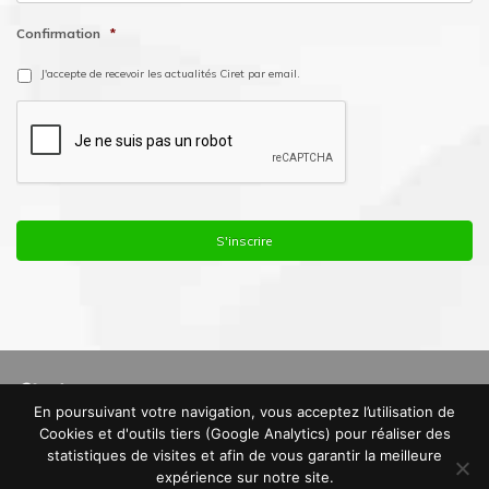
Confirmation
*
J'accepte de recevoir les actualités Ciret par email.
En poursuivant votre navigation, vous acceptez l’utilisation de
© Copyright 2016. Ciret France |
Mentions Légales
|
Politique de
Cookies et d'outils tiers (Google Analytics) pour réaliser des
Confidentialité
|
Plan du site
statistiques de visites et afin de vous garantir la meilleure
expérience sur notre site.