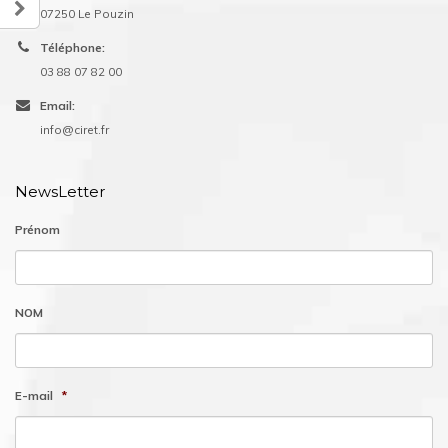
07250 Le Pouzin
Téléphone:
03 88 07 82 00
Email:
info@ciret.fr
NewsLetter
Prénom
NOM
E-mail
*