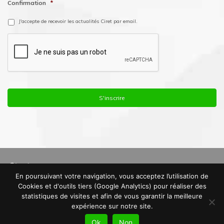
Confirmation
*
J'accepte de recevoir les actualités Ciret par email.
En poursuivant votre navigation, vous acceptez l’utilisation de
© Copyright 2016. Ciret France |
Mentions Légales
|
Politique de
Cookies et d'outils tiers (Google Analytics) pour réaliser des
Confidentialité
|
Plan du site
statistiques de visites et afin de vous garantir la meilleure
expérience sur notre site.
Ok
Non