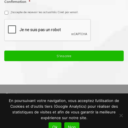
Confirmation
*
J'accepte de recevoir les actualités Ciret par email.
En poursuivant votre navigation, vous acceptez l’utilisation de
© Copyright 2016. Ciret France |
Mentions Légales
|
Politique de
Cookies et d'outils tiers (Google Analytics) pour réaliser des
Confidentialité
|
Plan du site
statistiques de visites et afin de vous garantir la meilleure
expérience sur notre site.
Ok
Non