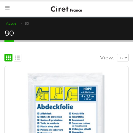
Accueil
»
80
80
View: