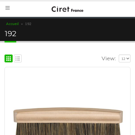
Accueil
»
192
192
View: