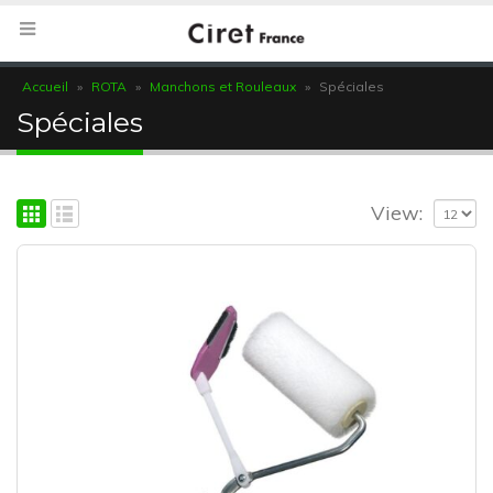
Accueil
»
ROTA
»
Manchons et Rouleaux
»
Spéciales
Spéciales
View: